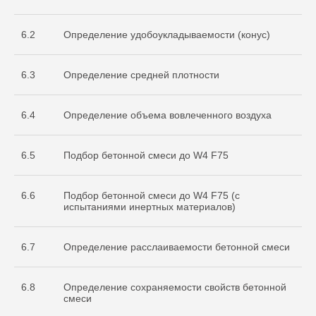
испытательной
лаборатории
Nº ИЛ-РОС-001691. Регистрационный
6.2
Определение удобоукладываемости (конус)
Nº POCC RU.32368.04HCO0
6.3
Определение средней плотности
6.4
Определение объема вовлеченного воздуха
6.5
Подбор бетонной смеси до W4 F75
6.6
Подбор бетонной смеси до W4 F75 (с
Остались вопросы
испытаниями инертных материалов)
по испытаниям?
Бесплатно проконсультируем
6.7
Определение расслаиваемости бетонной смеси
по необходимым объемам испытаний
для вашего проекта
ОСТАВИТЬ ЗАЯВКУ
6.8
Определение сохраняемости свойств бетонной
смеси