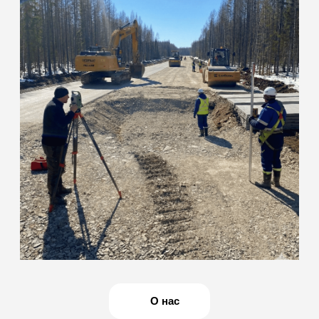
команда инженеров
с собственной
мобильной базой
Наша лаборатория специализируется на полевых и
лабораторных испытаниях грунтов, бетона, нерудных
материалов, а также на оформлении комплекта
исполнительной документации. Действуем на основании
свидетельства об аккредитации: ИЛ-РОС-00169
(действителен до 10.03.2031 г.)
ОСТАВИТЬ ЗАЯВКУ
Мобильность
и оперативность
Сами выезжаем на объект для отбора проб и
полевых измерений. Оперативно готовим образцы
и проводим испытания, что сокращает простои