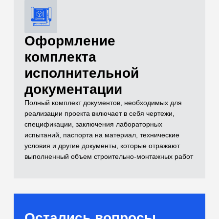
и лабораторные
испытания)
Самый полный комплекс исследований
для расчетов оснований
[02]
Бетоны и растворы
Контроль качества монолитных
конструкций и смесей
[03]
Нерудные материалы
(Щебень, песок, ПГС)
Входной контроль инертных материалов
[04]