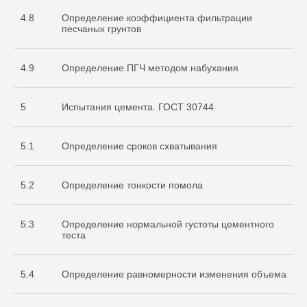
4.8
Определение коэффициента фильтрации
песчаных грунтов
4.9
Определение ПГЧ методом набухания
5
Испытания цемента. ГОСТ 30744
5.1
Определение сроков схватывания
Документы
5.2
Определение тонкости помола
Разрешительная
документация
5.3
Определение нормальной густоты цементного
теста
5.4
Определение равномерности изменения объема