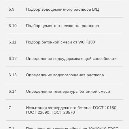
6.9
Подбор водоцементного раствора В/Ц
6.10
Подбор цементно-песчаного раствора
6.11
Подбор бетонной смеси от W6 F100
О нас
Услуги
6.12
Определение водоудерживающей способности
+7 999 996 42 12
6.13
Определение водопоглощения раствора
info@sdo-eng.ru
6.14
Определение температуры бетонной смеси
Все права защищены
Политика конфиденциальности
7
Испытания затвердевшего бетона. ГОСТ 10180,
ГОСТ 22690, ГОСТ 28570
7.1
Прочность при сжатии образцов 10×10×10 ГОСТ