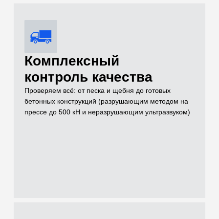
Услуги
Чем можем быть
полезны для
решения вашей
задачи на объекте
Проводим лабораторные и полевые испытания грунтов,
нерудных материалов, бетонов и растворов для целей
инженерных изысканий, проектирования и строительного
контроля
[01]
Грунты (Полевые