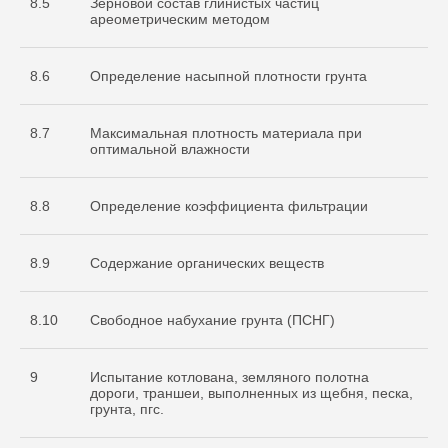
8.5
Зерновой состав глинистых частиц
ареометрическим методом
8.6
Определение насыпной плотности грунта
8.7
Максимальная плотность материала при
оптимальной влажности
8.8
Определение коэффициента фильтрации
8.9
Содержание органических веществ
8.10
Свободное набухание грунта (ПСНГ)
9
Испытание котлована, земляного полотна
дороги, траншеи, выполненных из щебня, песка,
грунта, пгс.