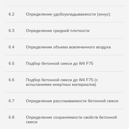
испытательной
лаборатории
Nº ИЛ-РОС-001691. Регистрационный
6.2
Определение удобоукладываемости (конус)
Nº POCC RU.32368.04HCO0
6.3
Определение средней плотности
6.4
Определение объема вовлеченного воздуха
6.5
Подбор бетонной смеси до W4 F75
6.6
Подбор бетонной смеси до W4 F75 (с
Остались вопросы
испытаниями инертных материалов)
по испытаниям?
Бесплатно проконсультируем
6.7
Определение расслаиваемости бетонной смеси
по необходимым объемам испытаний
для вашего проекта
ОСТАВИТЬ ЗАЯВКУ
6.8
Определение сохраняемости свойств бетонной
смеси