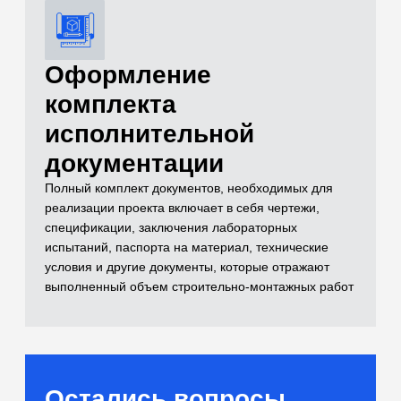
и лабораторные
испытания)
Самый полный комплекс исследований
для расчетов оснований
[02]
Бетоны и растворы
Контроль качества монолитных
конструкций и смесей
[03]
Нерудные материалы
(Щебень, песок, ПГС)
Входной контроль инертных материалов
[04]