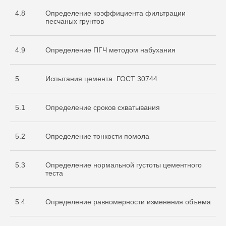
4.8
Определение коэффициента фильтрации
песчаных грунтов
4.9
Определение ПГЧ методом набухания
5
Испытания цемента. ГОСТ 30744
5.1
Определение сроков схватывания
Документы
5.2
Определение тонкости помола
Разрешительная
документация
5.3
Определение нормальной густоты цементного
теста
5.4
Определение равномерности изменения объема