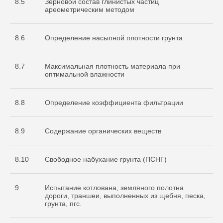
8.5
Зерновой состав глинистых частиц
ареометрическим методом
8.6
Определение насыпной плотности грунта
8.7
Максимальная плотность материала при
оптимальной влажности
8.8
Определение коэффициента фильтрации
8.9
Содержание органических веществ
8.10
Свободное набухание грунта (ПСНГ)
9
Испытание котлована, земляного полотна
дороги, траншеи, выполненных из щебня, песка,
грунта, пгс.