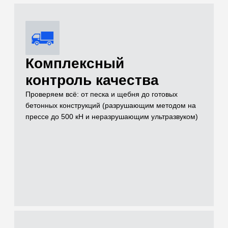
Услуги
Чем можем быть
полезны для
решения вашей
задачи на объекте
Проводим лабораторные и полевые испытания грунтов,
нерудных материалов, бетонов и растворов для целей
инженерных изысканий, проектирования и строительного
контроля
[01]
Грунты (Полевые