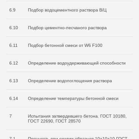
6.9
Подбор водоцементного раствора В/Ц
6.10
Подбор цементно-песчаного раствора
6.11
Подбор бетонной смеси от W6 F100
О нас
Услуги
6.12
Определение водоудерживающей способности
+7 999 996 42 12
6.13
Определение водопоглощения раствора
info@sdo-eng.ru
6.14
Определение температуры бетонной смеси
Все права защищены
Политика конфиденциальности
7
Испытания затвердевшего бетона. ГОСТ 10180,
ГОСТ 22690, ГОСТ 28570
7.1
Прочность при сжатии образцов 10×10×10 ГОСТ