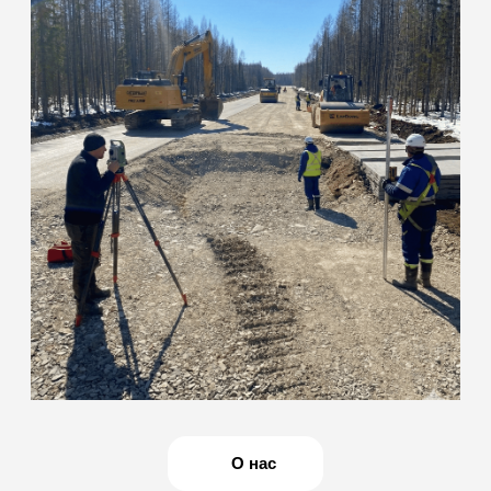
команда инженеров
с собственной
мобильной базой
Наша лаборатория специализируется на полевых и
лабораторных испытаниях грунтов, бетона, нерудных
материалов, а также на оформлении комплекта
исполнительной документации. Действуем на основании
свидетельства об аккредитации: ИЛ-РОС-00169
(действителен до 10.03.2031 г.)
ОСТАВИТЬ ЗАЯВКУ
Мобильность
и оперативность
Сами выезжаем на объект для отбора проб и
полевых измерений. Оперативно готовим образцы
и проводим испытания, что сокращает простои