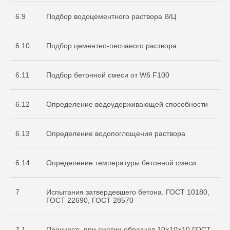
6.9
Подбор водоцементного раствора В/Ц
6.10
Подбор цементно-песчаного раствора
6.11
Подбор бетонной смеси от W6 F100
О нас
Услуги
6.12
Определение водоудерживающей способности
+7 999 996 42 12
6.13
Определение водопоглощения раствора
info@sdo-eng.ru
6.14
Определение температуры бетонной смеси
Все права защищены
Политика конфиденциальности
7
Испытания затвердевшего бетона. ГОСТ 10180,
ГОСТ 22690, ГОСТ 28570
7.1
Прочность при сжатии образцов 10×10×10 ГОСТ