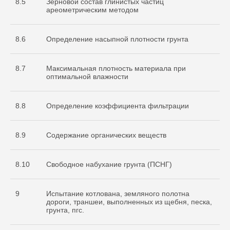
8.5
Зерновой состав глинистых частиц
ареометрическим методом
8.6
Определение насыпной плотности грунта
8.7
Максимальная плотность материала при
оптимальной влажности
8.8
Определение коэффициента фильтрации
8.9
Содержание органических веществ
8.10
Свободное набухание грунта (ПСНГ)
9
Испытание котлована, земляного полотна
дороги, траншеи, выполненных из щебня, песка,
грунта, пгс.