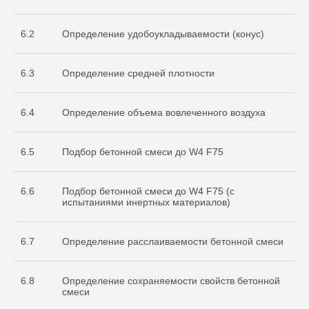
испытательной
лаборатории
Nº ИЛ-РОС-001691. Регистрационный
6.2
Определение удобоукладываемости (конус)
Nº POCC RU.32368.04HCO0
6.3
Определение средней плотности
6.4
Определение объема вовлеченного воздуха
6.5
Подбор бетонной смеси до W4 F75
6.6
Подбор бетонной смеси до W4 F75 (с
Остались вопросы
испытаниями инертных материалов)
по испытаниям?
Бесплатно проконсультируем
6.7
Определение расслаиваемости бетонной смеси
по необходимым объемам испытаний
для вашего проекта
ОСТАВИТЬ ЗАЯВКУ
6.8
Определение сохраняемости свойств бетонной
смеси