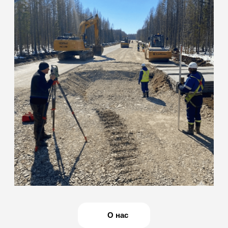
команда инженеров
с собственной
мобильной базой
Наша лаборатория специализируется на полевых и
лабораторных испытаниях грунтов, бетона, нерудных
материалов, а также на оформлении комплекта
исполнительной документации. Действуем на основании
свидетельства об аккредитации: ИЛ-РОС-00169
(действителен до 10.03.2031 г.)
ОСТАВИТЬ ЗАЯВКУ
Мобильность
и оперативность
Сами выезжаем на объект для отбора проб и
полевых измерений. Оперативно готовим образцы
и проводим испытания, что сокращает простои