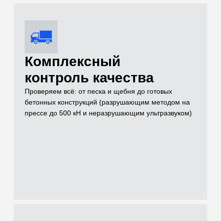
Услуги
Чем можем быть
полезны для
решения вашей
задачи на объекте
Проводим лабораторные и полевые испытания грунтов,
нерудных материалов, бетонов и растворов для целей
инженерных изысканий, проектирования и строительного
контроля
[01]
Грунты (Полевые