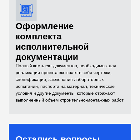
и лабораторные
испытания)
Самый полный комплекс исследований
для расчетов оснований
[02]
Бетоны и растворы
Контроль качества монолитных
конструкций и смесей
[03]
Нерудные материалы
(Щебень, песок, ПГС)
Входной контроль инертных материалов
[04]