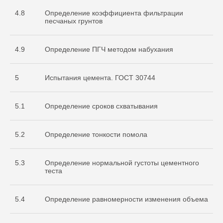
4.8
Определение коэффициента фильтрации
песчаных грунтов
4.9
Определение ПГЧ методом набухания
5
Испытания цемента. ГОСТ 30744
5.1
Определение сроков схватывания
Документы
5.2
Определение тонкости помола
Разрешительная
документация
5.3
Определение нормальной густоты цементного
теста
5.4
Определение равномерности изменения объема