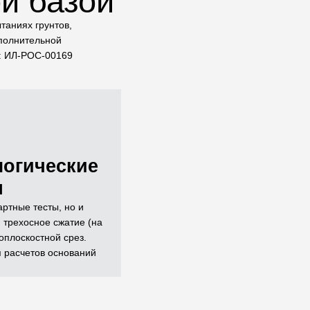
й базой
таниях грунтов,
сполнительной
и: ИЛ-РОС-00169
логические
я
ртные тесты, но и
 трехосное сжатие (на
оплоскостной срез.
я расчетов оснований