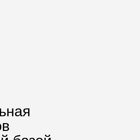
ьная
ов