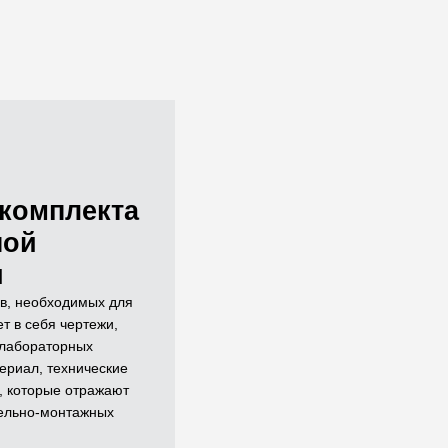
комплекта
ной
и
в, необходимых для
т в себя чертежи,
 лабораторных
ериал, технические
, которые отражают
ельно-монтажных