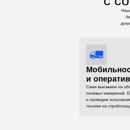
с с
Наша
бе
доку
Мобильно
и операти
Сами выезжаем на объ
полевых измерений. О
и проводим испытания
техники на стройплощ