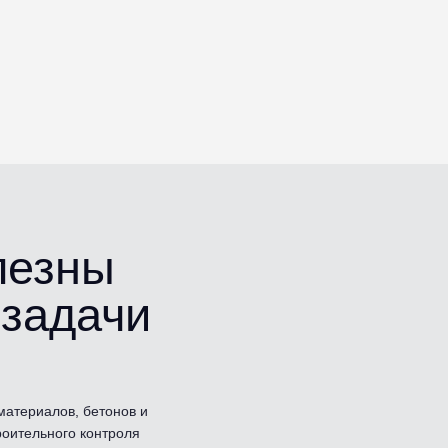
олезны
 задачи
материалов, бетонов и
роительного контроля