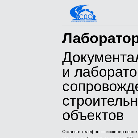
Лаборато
Документа
и лаборат
сопровожд
строитель
объектов
Оставьте телефон — инженер свяже