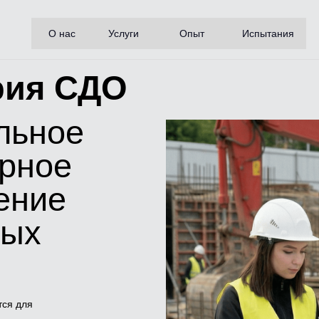
О нас
Услуги
Опыт
Испытания
рия СДО
льное
орное
ение
ных
тся для