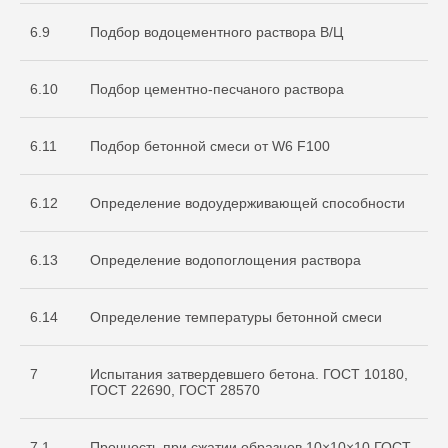
6.9
Подбор водоцементного раствора В/Ц
6.10
Подбор цементно-песчаного раствора
6.11
Подбор бетонной смеси от W6 F100
О нас
Услуги
6.12
Определение водоудерживающей способности
+7 999 996 42 12
6.13
Определение водопоглощения раствора
info@sdo-eng.ru
6.14
Определение температуры бетонной смеси
Все права защищены
Политика конфиденциальности
7
Испытания затвердевшего бетона. ГОСТ 10180,
ГОСТ 22690, ГОСТ 28570
7.1
Прочность при сжатии образцов 10×10×10 ГОСТ