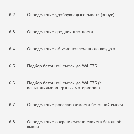
испытательной
лаборатории
Nº ИЛ-РОС-001691. Регистрационный
6.2
Определение удобоукладываемости (конус)
Nº POCC RU.32368.04HCO0
6.3
Определение средней плотности
6.4
Определение объема вовлеченного воздуха
6.5
Подбор бетонной смеси до W4 F75
6.6
Подбор бетонной смеси до W4 F75 (с
Остались вопросы
испытаниями инертных материалов)
по испытаниям?
Бесплатно проконсультируем
6.7
Определение расслаиваемости бетонной смеси
по необходимым объемам испытаний
для вашего проекта
ОСТАВИТЬ ЗАЯВКУ
6.8
Определение сохраняемости свойств бетонной
смеси