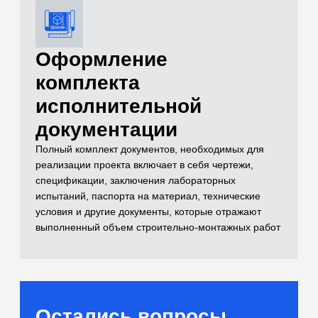
и лабораторные
испытания)
Самый полный комплекс исследований
для расчетов оснований
[02]
Бетоны и растворы
Контроль качества монолитных
конструкций и смесей
[03]
Нерудные материалы
(Щебень, песок, ПГС)
Входной контроль инертных материалов
[04]