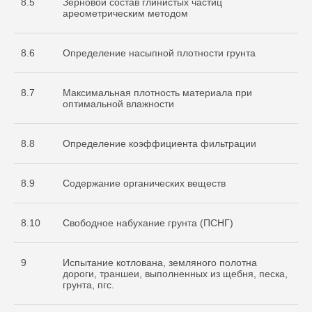
8.5
Зерновой состав глинистых частиц
ареометрическим методом
8.6
Определение насыпной плотности грунта
8.7
Максимальная плотность материала при
оптимальной влажности
8.8
Определение коэффициента фильтрации
8.9
Содержание органических веществ
8.10
Свободное набухание грунта (ПСНГ)
9
Испытание котлована, земляного полотна
дороги, траншеи, выполненных из щебня, песка,
грунта, пгс.