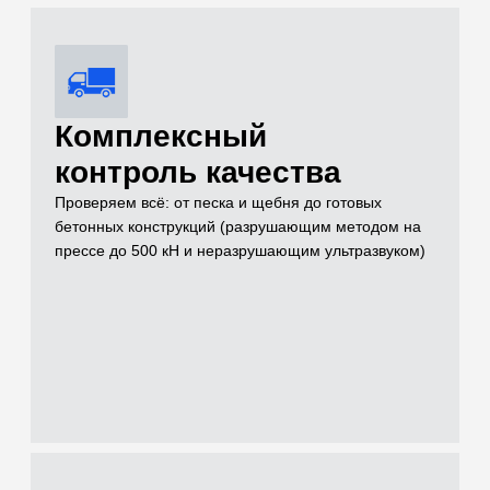
Услуги
Чем можем быть
полезны для
решения вашей
задачи на объекте
Проводим лабораторные и полевые испытания грунтов,
нерудных материалов, бетонов и растворов для целей
инженерных изысканий, проектирования и строительного
контроля
[01]
Грунты (Полевые