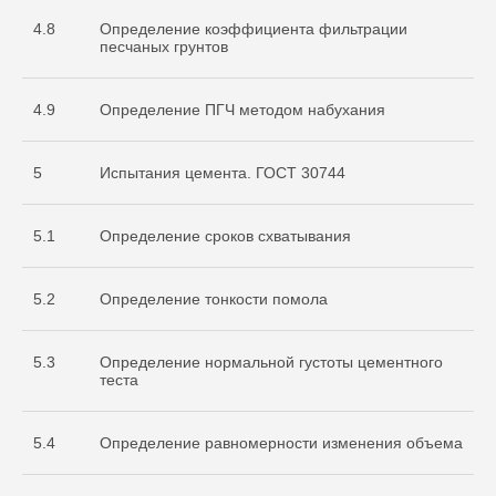
4.8
Определение коэффициента фильтрации
песчаных грунтов
4.9
Определение ПГЧ методом набухания
5
Испытания цемента. ГОСТ 30744
5.1
Определение сроков схватывания
Документы
5.2
Определение тонкости помола
Разрешительная
документация
5.3
Определение нормальной густоты цементного
теста
5.4
Определение равномерности изменения объема