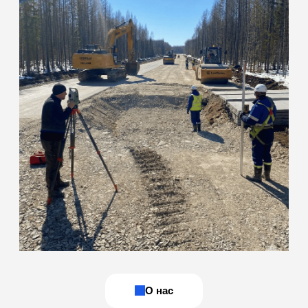
команда инженеров
с собственной
мобильной базой
Наша лаборатория специализируется на полевых и
лабораторных испытаниях грунтов, бетона, нерудных
материалов, а также на оформлении комплекта
исполнительной документации. Действуем на основании
свидетельства об аккредитации: ИЛ-РОС-00169
(действителен до 10.03.2031 г.)
ОСТАВИТЬ ЗАЯВКУ
Мобильность
и оперативность
Сами выезжаем на объект для отбора проб и
полевых измерений. Оперативно готовим образцы
и проводим испытания, что сокращает простои