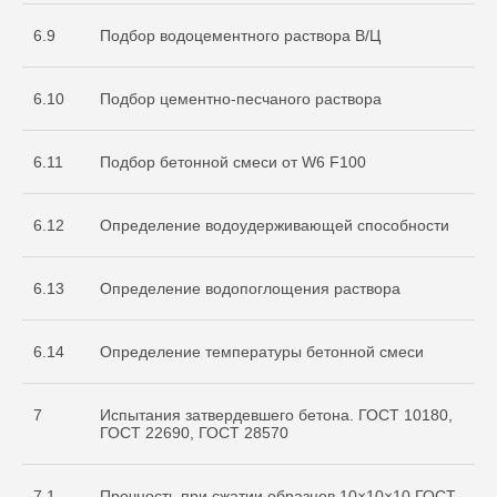
6.9
Подбор водоцементного раствора В/Ц
6.10
Подбор цементно-песчаного раствора
6.11
Подбор бетонной смеси от W6 F100
О нас
Услуги
6.12
Определение водоудерживающей способности
+7 999 996 42 12
6.13
Определение водопоглощения раствора
info@sdo-eng.ru
6.14
Определение температуры бетонной смеси
Все права защищены
Политика конфиденциальности
7
Испытания затвердевшего бетона. ГОСТ 10180,
ГОСТ 22690, ГОСТ 28570
7.1
Прочность при сжатии образцов 10×10×10 ГОСТ