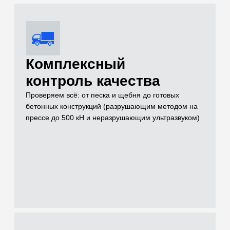
Услуги
Чем можем быть
полезны для
решения вашей
задачи на объекте
Проводим лабораторные и полевые испытания грунтов,
нерудных материалов, бетонов и растворов для целей
инженерных изысканий, проектирования и строительного
контроля
[01]
Грунты (Полевые