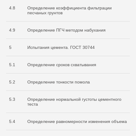
4.8
Определение коэффициента фильтрации
песчаных грунтов
4.9
Определение ПГЧ методом набухания
5
Испытания цемента. ГОСТ 30744
5.1
Определение сроков схватывания
Документы
5.2
Определение тонкости помола
Разрешительная
документация
5.3
Определение нормальной густоты цементного
теста
5.4
Определение равномерности изменения объема