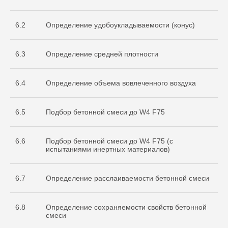
испытательной
лаборатории
Nº ИЛ-РОС-001691. Регистрационный
6.2
Определение удобоукладываемости (конус)
Nº POCC RU.32368.04HCO0
6.3
Определение средней плотности
6.4
Определение объема вовлеченного воздуха
6.5
Подбор бетонной смеси до W4 F75
6.6
Подбор бетонной смеси до W4 F75 (с
Остались вопросы
испытаниями инертных материалов)
по испытаниям?
Бесплатно проконсультируем
6.7
Определение расслаиваемости бетонной смеси
по необходимым объемам испытаний
для вашего проекта
ОСТАВИТЬ ЗАЯВКУ
6.8
Определение сохраняемости свойств бетонной
смеси