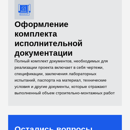
и лабораторные
испытания)
Самый полный комплекс исследований
для расчетов оснований
[02]
Бетоны и растворы
Контроль качества монолитных
конструкций и смесей
[03]
Нерудные материалы
(Щебень, песок, ПГС)
Входной контроль инертных материалов
[04]