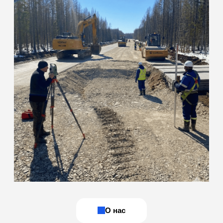
команда инженеров
с собственной
мобильной базой
Наша лаборатория специализируется на полевых и
лабораторных испытаниях грунтов, бетона, нерудных
материалов, а также на оформлении комплекта
исполнительной документации. Действуем на основании
свидетельства об аккредитации: ИЛ-РОС-00169
(действителен до 10.03.2031 г.)
ОСТАВИТЬ ЗАЯВКУ
Мобильность
и оперативность
Сами выезжаем на объект для отбора проб и
полевых измерений. Оперативно готовим образцы
и проводим испытания, что сокращает простои