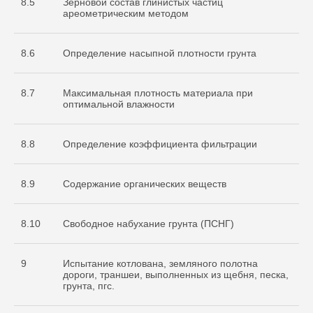
8.5
Зерновой состав глинистых частиц
ареометрическим методом
8.6
Определение насыпной плотности грунта
8.7
Максимальная плотность материала при
оптимальной влажности
8.8
Определение коэффициента фильтрации
8.9
Содержание органических веществ
8.10
Свободное набухание грунта (ПСНГ)
9
Испытание котлована, земляного полотна
дороги, траншеи, выполненных из щебня, песка,
грунта, пгс.