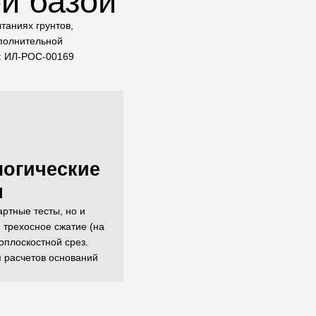
й базой
таниях грунтов,
сполнительной
и: ИЛ-РОС-00169
логические
я
ртные тесты, но и
 трехосное сжатие (на
оплоскостной срез.
я расчетов оснований