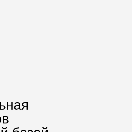
ьная
ов