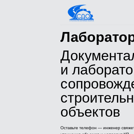
Лаборато
Документа
и лаборат
сопровожд
строитель
объектов
Оставьте телефон — инженер свяже