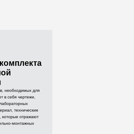
комплекта
ной
и
в, необходимых для
т в себя чертежи,
 лабораторных
ериал, технические
, которые отражают
ельно-монтажных