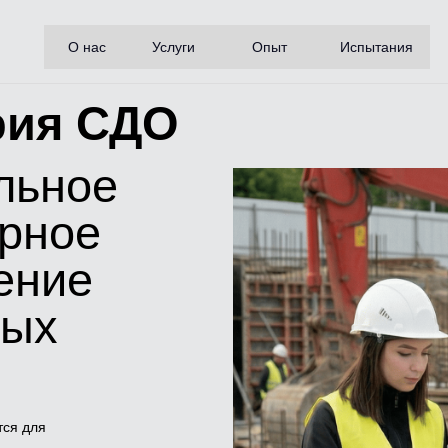
О нас
Услуги
Опыт
Испытания
рия СДО
льное
орное
ение
ных
тся для