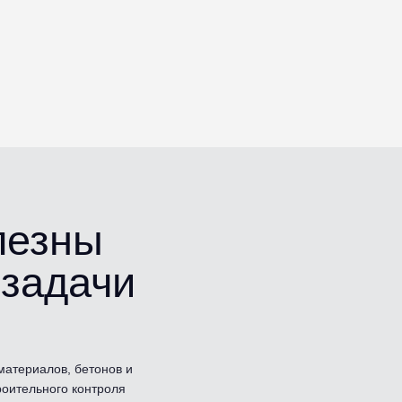
олезны
 задачи
материалов, бетонов и
роительного контроля