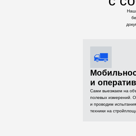
с с
Наша
бе
доку
Мобильно
и операти
Сами выезжаем на объ
полевых измерений. О
и проводим испытания
техники на стройплощ