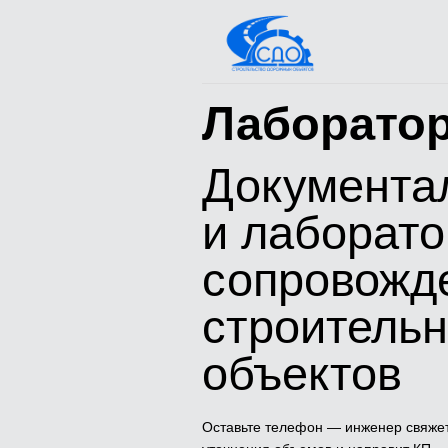
Лаборато
Документа
и лаборат
сопровожд
строитель
объектов
Оставьте телефон — инженер свяже