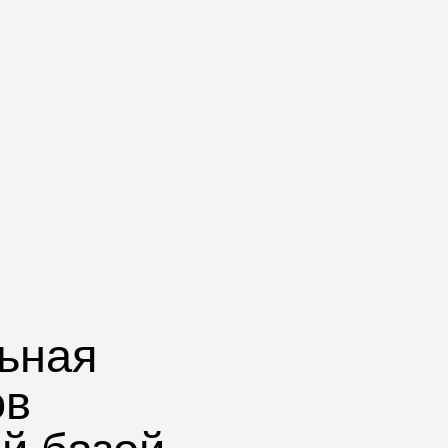
ьная
ов