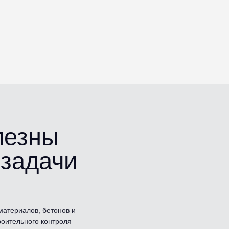
олезны
 задачи
материалов, бетонов и
роительного контроля