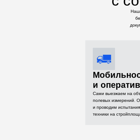
с с
Наша
бе
доку
Мобильно
и операти
Сами выезжаем на объ
полевых измерений. О
и проводим испытания
техники на стройплощ