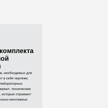
комплекта
ной
и
в, необходимых для
т в себя чертежи,
 лабораторных
ериал, технические
, которые отражают
ельно-монтажных