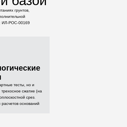
й базой
таниях грунтов,
сполнительной
и: ИЛ-РОС-00169
логические
я
ртные тесты, но и
 трехосное сжатие (на
оплоскостной срез.
я расчетов оснований