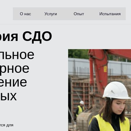
О нас
Услуги
Опыт
Испытания
рия СДО
льное
орное
ение
ных
тся для