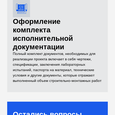
и лабораторные
испытания)
Самый полный комплекс исследований
для расчетов оснований
[02]
Бетоны и растворы
Контроль качества монолитных
конструкций и смесей
[03]
Нерудные материалы
(Щебень, песок, ПГС)
Входной контроль инертных материалов
[04]