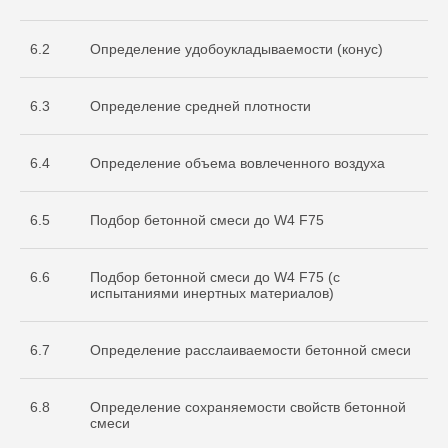
испытательной
лаборатории
Nº ИЛ-РОС-001691. Регистрационный
6.2
Определение удобоукладываемости (конус)
Nº POCC RU.32368.04HCO0
6.3
Определение средней плотности
6.4
Определение объема вовлеченного воздуха
6.5
Подбор бетонной смеси до W4 F75
6.6
Подбор бетонной смеси до W4 F75 (с
Остались вопросы
испытаниями инертных материалов)
по испытаниям?
Бесплатно проконсультируем
6.7
Определение расслаиваемости бетонной смеси
по необходимым объемам испытаний
для вашего проекта
ОСТАВИТЬ ЗАЯВКУ
6.8
Определение сохраняемости свойств бетонной
смеси