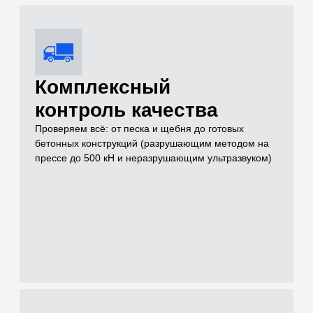
Услуги
Чем можем быть
полезны для
решения вашей
задачи на объекте
Проводим лабораторные и полевые испытания грунтов,
нерудных материалов, бетонов и растворов для целей
инженерных изысканий, проектирования и строительного
контроля
[01]
Грунты (Полевые