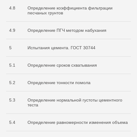
4.8
Определение коэффициента фильтрации
песчаных грунтов
4.9
Определение ПГЧ методом набухания
5
Испытания цемента. ГОСТ 30744
5.1
Определение сроков схватывания
Документы
5.2
Определение тонкости помола
Разрешительная
документация
5.3
Определение нормальной густоты цементного
теста
5.4
Определение равномерности изменения объема