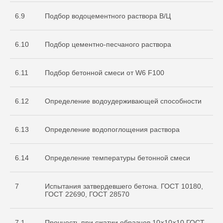
6.9
Подбор водоцементного раствора В/Ц
6.10
Подбор цементно-песчаного раствора
6.11
Подбор бетонной смеси от W6 F100
О нас
Услуги
6.12
Определение водоудерживающей способности
+7 999 996 42 12
6.13
Определение водопоглощения раствора
info@sdo-eng.ru
6.14
Определение температуры бетонной смеси
Все права защищены
Политика конфиденциальности
7
Испытания затвердевшего бетона. ГОСТ 10180,
ГОСТ 22690, ГОСТ 28570
7.1
Прочность при сжатии образцов 10×10×10 ГОСТ