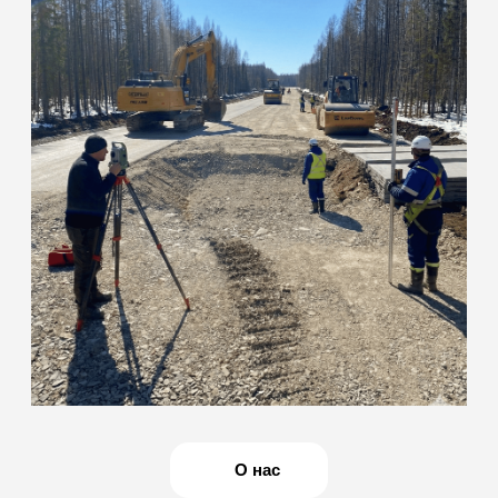
команда инженеров
с собственной
мобильной базой
Наша лаборатория специализируется на полевых и
лабораторных испытаниях грунтов, бетона, нерудных
материалов, а также на оформлении комплекта
исполнительной документации. Действуем на основании
свидетельства об аккредитации: ИЛ-РОС-00169
(действителен до 10.03.2031 г.)
ОСТАВИТЬ ЗАЯВКУ
Мобильность
и оперативность
Сами выезжаем на объект для отбора проб и
полевых измерений. Оперативно готовим образцы
и проводим испытания, что сокращает простои