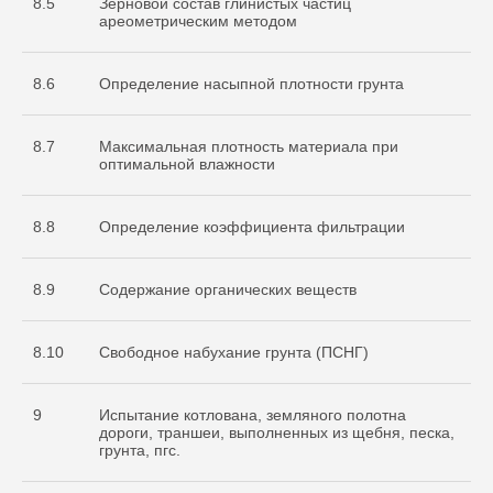
8.5
Зерновой состав глинистых частиц
ареометрическим методом
8.6
Определение насыпной плотности грунта
8.7
Максимальная плотность материала при
оптимальной влажности
8.8
Определение коэффициента фильтрации
8.9
Содержание органических веществ
8.10
Свободное набухание грунта (ПСНГ)
9
Испытание котлована, земляного полотна
дороги, траншеи, выполненных из щебня, песка,
грунта, пгс.