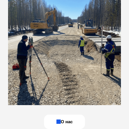
команда инженеров
с собственной
мобильной базой
Наша лаборатория специализируется на полевых и
лабораторных испытаниях грунтов, бетона, нерудных
материалов, а также на оформлении комплекта
исполнительной документации. Действуем на основании
свидетельства об аккредитации: ИЛ-РОС-00169
(действителен до 10.03.2031 г.)
ОСТАВИТЬ ЗАЯВКУ
Мобильность
и оперативность
Сами выезжаем на объект для отбора проб и
полевых измерений. Оперативно готовим образцы
и проводим испытания, что сокращает простои