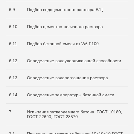
6.9
Подбор водоцементного раствора В/Ц
6.10
Подбор цементно-песчаного раствора
6.11
Подбор бетонной смеси от W6 F100
О нас
Услуги
6.12
Определение водоудерживающей способности
+7 999 996 42 12
6.13
Определение водопоглощения раствора
info@sdo-eng.ru
6.14
Определение температуры бетонной смеси
Все права защищены
Политика конфиденциальности
7
Испытания затвердевшего бетона. ГОСТ 10180,
ГОСТ 22690, ГОСТ 28570
7.1
Прочность при сжатии образцов 10×10×10 ГОСТ