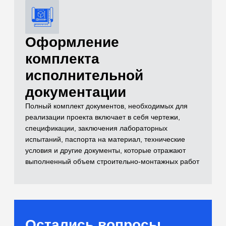
и лабораторные
испытания)
Самый полный комплекс исследований
для расчетов оснований
[02]
Бетоны и растворы
Контроль качества монолитных
конструкций и смесей
[03]
Нерудные материалы
(Щебень, песок, ПГС)
Входной контроль инертных материалов
[04]