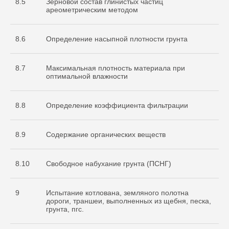
8.5
Зерновой состав глинистых частиц
ареометрическим методом
8.6
Определение насыпной плотности грунта
8.7
Максимальная плотность материала при
оптимальной влажности
8.8
Определение коэффициента фильтрации
8.9
Содержание органических веществ
8.10
Свободное набухание грунта (ПСНГ)
9
Испытание котлована, земляного полотна
дороги, траншеи, выполненных из щебня, песка,
грунта, пгс.