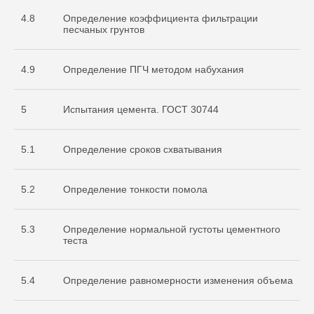
4.8
Определение коэффициента фильтрации
песчаных грунтов
4.9
Определение ПГЧ методом набухания
5
Испытания цемента. ГОСТ 30744
5.1
Определение сроков схватывания
Документы
5.2
Определение тонкости помола
Разрешительная
документация
5.3
Определение нормальной густоты цементного
теста
5.4
Определение равномерности изменения объема