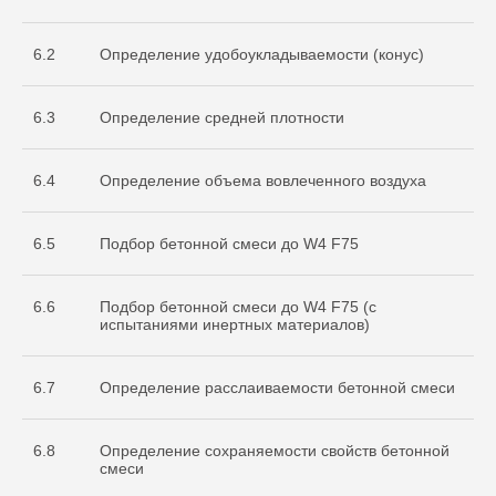
испытательной
лаборатории
Nº ИЛ-РОС-001691. Регистрационный
6.2
Определение удобоукладываемости (конус)
Nº POCC RU.32368.04HCO0
6.3
Определение средней плотности
6.4
Определение объема вовлеченного воздуха
6.5
Подбор бетонной смеси до W4 F75
6.6
Подбор бетонной смеси до W4 F75 (с
Остались вопросы
испытаниями инертных материалов)
по испытаниям?
Бесплатно проконсультируем
6.7
Определение расслаиваемости бетонной смеси
по необходимым объемам испытаний
для вашего проекта
ОСТАВИТЬ ЗАЯВКУ
6.8
Определение сохраняемости свойств бетонной
смеси