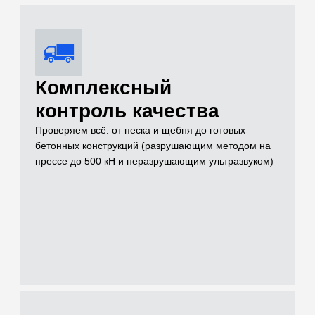
Услуги
Чем можем быть
полезны для
решения вашей
задачи на объекте
Проводим лабораторные и полевые испытания грунтов,
нерудных материалов, бетонов и растворов для целей
инженерных изысканий, проектирования и строительного
контроля
[01]
Грунты (Полевые