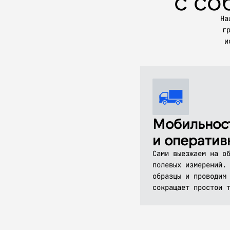
с со
На
г
и
Мобильнос
и оператив
Сами выезжаем на о
полевых измерений.
образцы и проводим
сокращает простои 