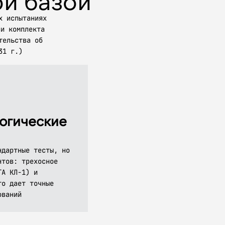
ой базой
х испытаниях
ии комплекта
тельства об
31 г.)
огические
ндартные тесты, но
нтов: трехосное
ГА КЛ-1) и
то дает точные
ований