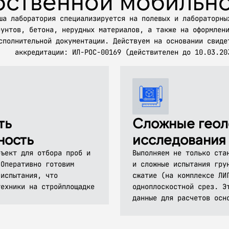
бственной мобильн
ша лаборатория специализируется на полевых и лабораторны
рунтов, бетона, нерудных материалов, а также на оформлен
сполнительной документации. Действуем на основании свиде
аккредитации: ИЛ-РОС-00169 (действителен до 10.03.20
ть
Сложные геол
ность
исследования
бъект для отбора проб и
Выполняем не только ста
 Оперативно готовим
и сложные испытания гру
 испытания, что
сжатие (на комплексе ЛИ
техники на стройплощадке
одноплоскостной срез. Э
данные для расчетов осн