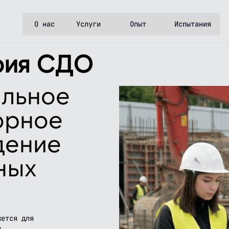
О нас
Услуги
Опыт
Испытания
рия СДО
альное
орное
дение
ных
жется для