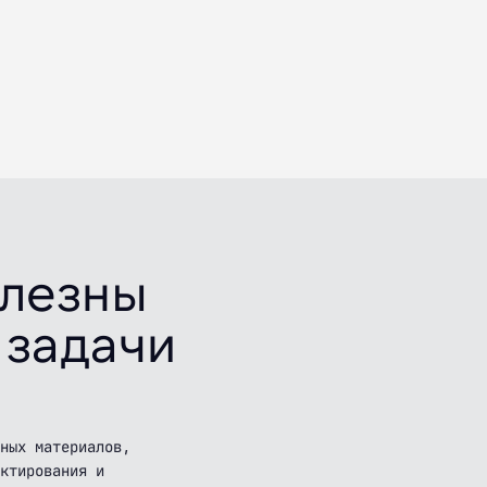
олезны
 задачи
дных материалов,
ктирования и