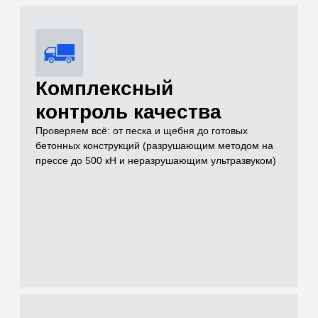
Услуги
Чем можем быть
полезны для
решения вашей
задачи на объекте
Проводим лабораторные и полевые испытания грунтов,
нерудных материалов, бетонов и растворов для целей
инженерных изысканий, проектирования и строительного
контроля
[01]
Грунты (Полевые