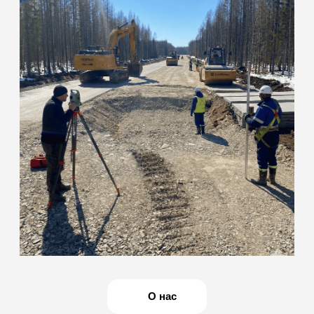
команда инженеров
с собственной
мобильной базой
Наша лаборатория специализируется на полевых и
лабораторных испытаниях грунтов, бетона, нерудных
материалов, а также на оформлении комплекта
исполнительной документации. Действуем на основании
свидетельства об аккредитации: ИЛ-РОС-00169
(действителен до 10.03.2031 г.)
ОСТАВИТЬ ЗАЯВКУ
Мобильность
и оперативность
Сами выезжаем на объект для отбора проб и
полевых измерений. Оперативно готовим образцы
и проводим испытания, что сокращает простои