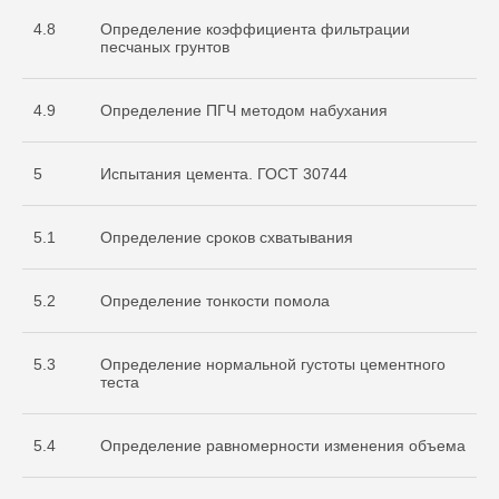
4.8
Определение коэффициента фильтрации
песчаных грунтов
4.9
Определение ПГЧ методом набухания
5
Испытания цемента. ГОСТ 30744
5.1
Определение сроков схватывания
Документы
5.2
Определение тонкости помола
Разрешительная
документация
5.3
Определение нормальной густоты цементного
теста
5.4
Определение равномерности изменения объема