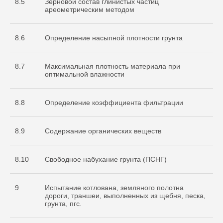
8.5
Зерновой состав глинистых частиц
ареометрическим методом
8.6
Определение насыпной плотности грунта
8.7
Максимальная плотность материала при
оптимальной влажности
8.8
Определение коэффициента фильтрации
8.9
Содержание органических веществ
8.10
Свободное набухание грунта (ПСНГ)
9
Испытание котлована, земляного полотна
дороги, траншеи, выполненных из щебня, песка,
грунта, пгс.