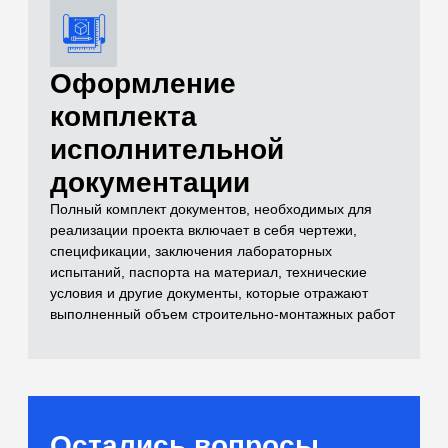
и лабораторные
испытания)
Самый полный комплекс исследований
для расчетов оснований
[02]
Бетоны и растворы
Контроль качества монолитных
конструкций и смесей
[03]
Нерудные материалы
(Щебень, песок, ПГС)
Входной контроль инертных материалов
[04]