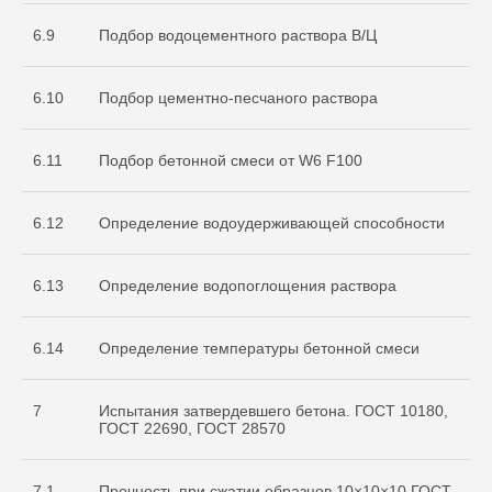
6.9
Подбор водоцементного раствора В/Ц
6.10
Подбор цементно-песчаного раствора
6.11
Подбор бетонной смеси от W6 F100
О нас
Услуги
6.12
Определение водоудерживающей способности
+7 999 996 42 12
6.13
Определение водопоглощения раствора
info@sdo-eng.ru
6.14
Определение температуры бетонной смеси
Все права защищены
Политика конфиденциальности
7
Испытания затвердевшего бетона. ГОСТ 10180,
ГОСТ 22690, ГОСТ 28570
7.1
Прочность при сжатии образцов 10×10×10 ГОСТ