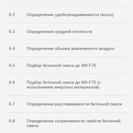
испытательной
лаборатории
Nº ИЛ-РОС-001691. Регистрационный
6.2
Определение удобоукладываемости (конус)
Nº POCC RU.32368.04HCO0
6.3
Определение средней плотности
6.4
Определение объема вовлеченного воздуха
6.5
Подбор бетонной смеси до W4 F75
6.6
Подбор бетонной смеси до W4 F75 (с
Остались вопросы
испытаниями инертных материалов)
по испытаниям?
Бесплатно проконсультируем
6.7
Определение расслаиваемости бетонной смеси
по необходимым объемам испытаний
для вашего проекта
ОСТАВИТЬ ЗАЯВКУ
6.8
Определение сохраняемости свойств бетонной
смеси