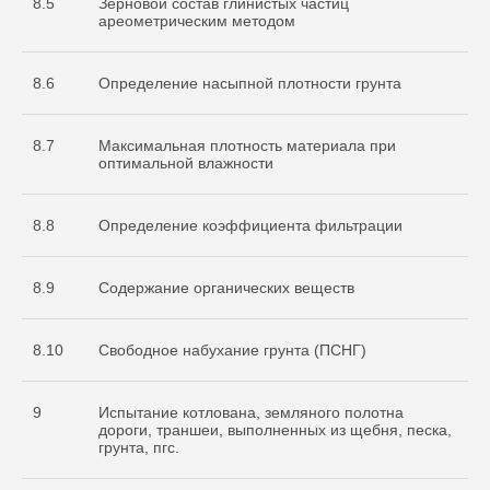
8.5
Зерновой состав глинистых частиц
ареометрическим методом
8.6
Определение насыпной плотности грунта
8.7
Максимальная плотность материала при
оптимальной влажности
8.8
Определение коэффициента фильтрации
8.9
Содержание органических веществ
8.10
Свободное набухание грунта (ПСНГ)
9
Испытание котлована, земляного полотна
дороги, траншеи, выполненных из щебня, песка,
грунта, пгс.