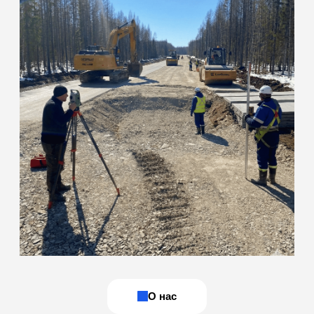
команда инженеров
с собственной
мобильной базой
Наша лаборатория специализируется на полевых и
лабораторных испытаниях грунтов, бетона, нерудных
материалов, а также на оформлении комплекта
исполнительной документации. Действуем на основании
свидетельства об аккредитации: ИЛ-РОС-00169
(действителен до 10.03.2031 г.)
ОСТАВИТЬ ЗАЯВКУ
Мобильность
и оперативность
Сами выезжаем на объект для отбора проб и
полевых измерений. Оперативно готовим образцы
и проводим испытания, что сокращает простои