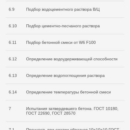
6.9
Подбор водоцементного раствора В/Ц
6.10
Подбор цементно-песчаного раствора
6.11
Подбор бетонной смеси от W6 F100
О нас
Услуги
6.12
Определение водоудерживающей способности
+7 999 996 42 12
6.13
Определение водопоглощения раствора
info@sdo-eng.ru
6.14
Определение температуры бетонной смеси
Все права защищены
Политика конфиденциальности
7
Испытания затвердевшего бетона. ГОСТ 10180,
ГОСТ 22690, ГОСТ 28570
7.1
Прочность при сжатии образцов 10×10×10 ГОСТ