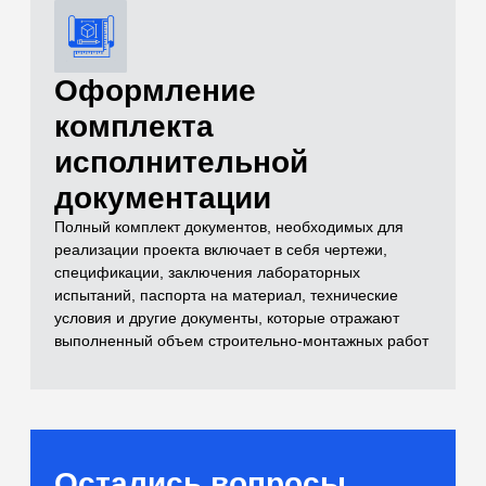
и лабораторные
испытания)
Самый полный комплекс исследований
для расчетов оснований
[02]
Бетоны и растворы
Контроль качества монолитных
конструкций и смесей
[03]
Нерудные материалы
(Щебень, песок, ПГС)
Входной контроль инертных материалов
[04]