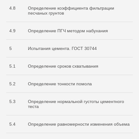
4.8
Определение коэффициента фильтрации
песчаных грунтов
4.9
Определение ПГЧ методом набухания
5
Испытания цемента. ГОСТ 30744
5.1
Определение сроков схватывания
Документы
5.2
Определение тонкости помола
Разрешительная
документация
5.3
Определение нормальной густоты цементного
теста
5.4
Определение равномерности изменения объема