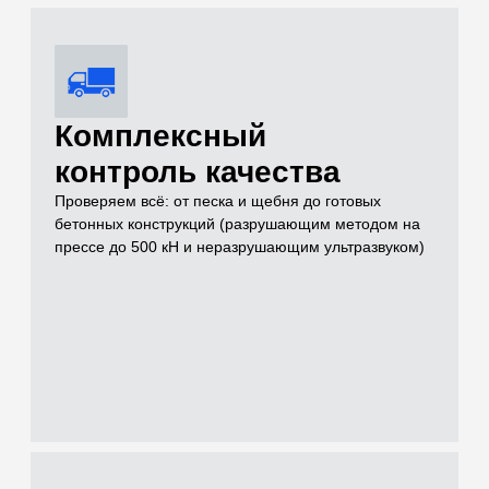
Услуги
Чем можем быть
полезны для
решения вашей
задачи на объекте
Проводим лабораторные и полевые испытания грунтов,
нерудных материалов, бетонов и растворов для целей
инженерных изысканий, проектирования и строительного
контроля
[01]
Грунты (Полевые