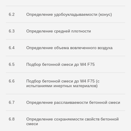
испытательной
лаборатории
Nº ИЛ-РОС-001691. Регистрационный
6.2
Определение удобоукладываемости (конус)
Nº POCC RU.32368.04HCO0
6.3
Определение средней плотности
6.4
Определение объема вовлеченного воздуха
6.5
Подбор бетонной смеси до W4 F75
6.6
Подбор бетонной смеси до W4 F75 (с
Остались вопросы
испытаниями инертных материалов)
по испытаниям?
Бесплатно проконсультируем
6.7
Определение расслаиваемости бетонной смеси
по необходимым объемам испытаний
для вашего проекта
ОСТАВИТЬ ЗАЯВКУ
6.8
Определение сохраняемости свойств бетонной
смеси