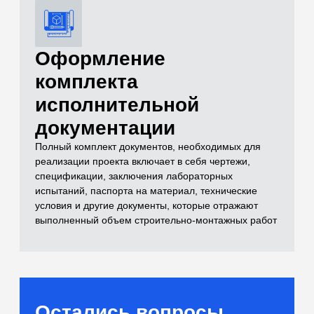
и лабораторные
испытания)
Самый полный комплекс исследований
для расчетов оснований
[02]
Бетоны и растворы
Контроль качества монолитных
конструкций и смесей
[03]
Нерудные материалы
(Щебень, песок, ПГС)
Входной контроль инертных материалов
[04]