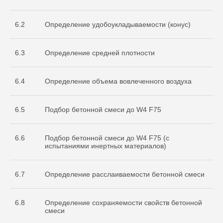
испытательной
лаборатории
Nº ИЛ-РОС-001691. Регистрационный
6.2
Определение удобоукладываемости (конус)
Nº POCC RU.32368.04HCO0
6.3
Определение средней плотности
6.4
Определение объема вовлеченного воздуха
6.5
Подбор бетонной смеси до W4 F75
6.6
Подбор бетонной смеси до W4 F75 (с
Остались вопросы
испытаниями инертных материалов)
по испытаниям?
Бесплатно проконсультируем
6.7
Определение расслаиваемости бетонной смеси
по необходимым объемам испытаний
для вашего проекта
ОСТАВИТЬ ЗАЯВКУ
6.8
Определение сохраняемости свойств бетонной
смеси