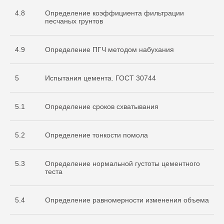
4.8
Определение коэффициента фильтрации
песчаных грунтов
4.9
Определение ПГЧ методом набухания
5
Испытания цемента. ГОСТ 30744
5.1
Определение сроков схватывания
Документы
5.2
Определение тонкости помола
Разрешительная
документация
5.3
Определение нормальной густоты цементного
теста
5.4
Определение равномерности изменения объема