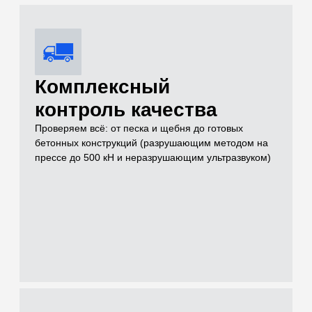
Услуги
Чем можем быть
полезны для
решения вашей
задачи на объекте
Проводим лабораторные и полевые испытания грунтов,
нерудных материалов, бетонов и растворов для целей
инженерных изысканий, проектирования и строительного
контроля
[01]
Грунты (Полевые