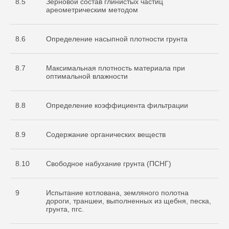
8.5
Зерновой состав глинистых частиц
ареометрическим методом
8.6
Определение насыпной плотности грунта
8.7
Максимальная плотность материала при
оптимальной влажности
8.8
Определение коэффициента фильтрации
8.9
Содержание органических веществ
8.10
Свободное набухание грунта (ПСНГ)
9
Испытание котлована, земляного полотна
дороги, траншеи, выполненных из щебня, песка,
грунта, пгс.