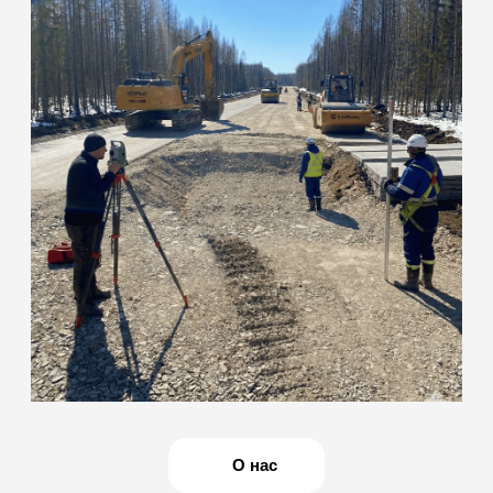
команда инженеров
с собственной
мобильной базой
Наша лаборатория специализируется на полевых и
лабораторных испытаниях грунтов, бетона, нерудных
материалов, а также на оформлении комплекта
исполнительной документации. Действуем на основании
свидетельства об аккредитации: ИЛ-РОС-00169
(действителен до 10.03.2031 г.)
ОСТАВИТЬ ЗАЯВКУ
Мобильность
и оперативность
Сами выезжаем на объект для отбора проб и
полевых измерений. Оперативно готовим образцы
и проводим испытания, что сокращает простои