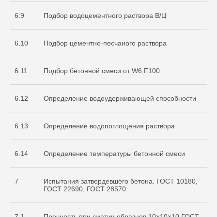
6.9
Подбор водоцементного раствора В/Ц
6.10
Подбор цементно-песчаного раствора
6.11
Подбор бетонной смеси от W6 F100
О нас
Услуги
6.12
Определение водоудерживающей способности
+7 999 996 42 12
6.13
Определение водопоглощения раствора
info@sdo-eng.ru
6.14
Определение температуры бетонной смеси
Все права защищены
Политика конфиденциальности
7
Испытания затвердевшего бетона. ГОСТ 10180,
ГОСТ 22690, ГОСТ 28570
7.1
Прочность при сжатии образцов 10×10×10 ГОСТ