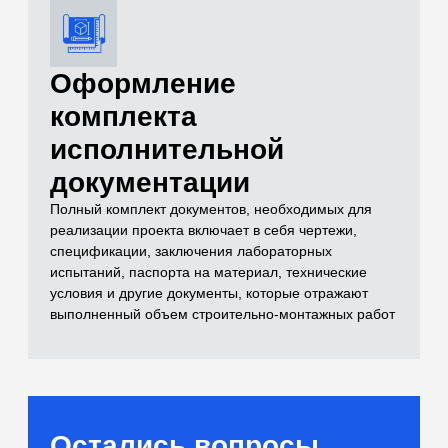
и лабораторные
испытания)
Самый полный комплекс исследований
для расчетов оснований
[02]
Бетоны и растворы
Контроль качества монолитных
конструкций и смесей
[03]
Нерудные материалы
(Щебень, песок, ПГС)
Входной контроль инертных материалов
[04]