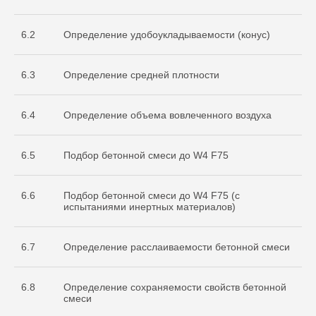
испытательной
лаборатории
Nº ИЛ-РОС-001691. Регистрационный
6.2
Определение удобоукладываемости (конус)
Nº POCC RU.32368.04HCO0
6.3
Определение средней плотности
6.4
Определение объема вовлеченного воздуха
6.5
Подбор бетонной смеси до W4 F75
6.6
Подбор бетонной смеси до W4 F75 (с
Остались вопросы
испытаниями инертных материалов)
по испытаниям?
Бесплатно проконсультируем
6.7
Определение расслаиваемости бетонной смеси
по необходимым объемам испытаний
для вашего проекта
ОСТАВИТЬ ЗАЯВКУ
6.8
Определение сохраняемости свойств бетонной
смеси