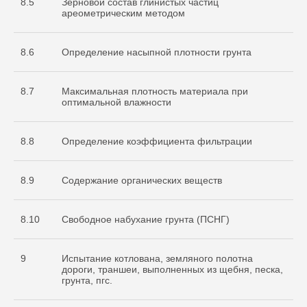
8.5
Зерновой состав глинистых частиц
ареометрическим методом
8.6
Определение насыпной плотности грунта
8.7
Максимальная плотность материала при
оптимальной влажности
8.8
Определение коэффициента фильтрации
8.9
Содержание органических веществ
8.10
Свободное набухание грунта (ПСНГ)
9
Испытание котлована, земляного полотна
дороги, траншеи, выполненных из щебня, песка,
грунта, пгс.