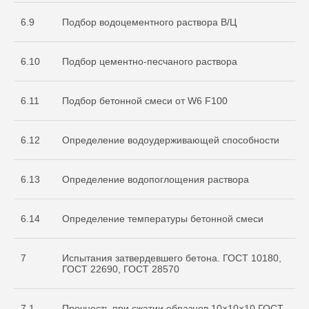
6.9
Подбор водоцементного раствора В/Ц
6.10
Подбор цементно-песчаного раствора
6.11
Подбор бетонной смеси от W6 F100
О нас
Услуги
6.12
Определение водоудерживающей способности
+7 999 996 42 12
6.13
Определение водопоглощения раствора
info@sdo-eng.ru
6.14
Определение температуры бетонной смеси
Все права защищены
Политика конфиденциальности
7
Испытания затвердевшего бетона. ГОСТ 10180,
ГОСТ 22690, ГОСТ 28570
7.1
Прочность при сжатии образцов 10×10×10 ГОСТ