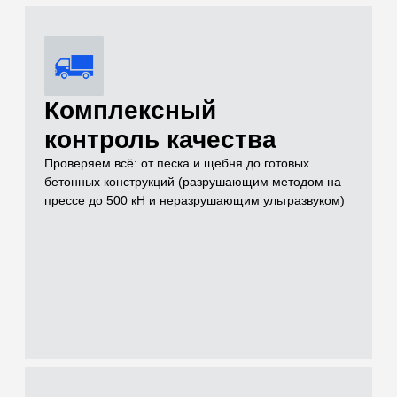
Услуги
Чем можем быть
полезны для
решения вашей
задачи на объекте
Проводим лабораторные и полевые испытания грунтов,
нерудных материалов, бетонов и растворов для целей
инженерных изысканий, проектирования и строительного
контроля
[01]
Грунты (Полевые