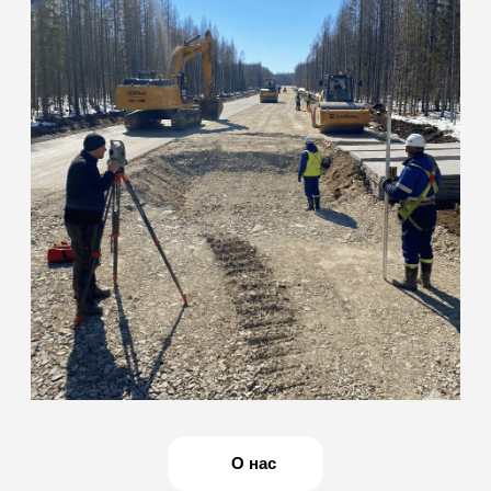
команда инженеров
с собственной
мобильной базой
Наша лаборатория специализируется на полевых и
лабораторных испытаниях грунтов, бетона, нерудных
материалов, а также на оформлении комплекта
исполнительной документации. Действуем на основании
свидетельства об аккредитации: ИЛ-РОС-00169
(действителен до 10.03.2031 г.)
ОСТАВИТЬ ЗАЯВКУ
Мобильность
и оперативность
Сами выезжаем на объект для отбора проб и
полевых измерений. Оперативно готовим образцы
и проводим испытания, что сокращает простои