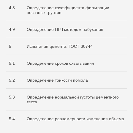
4.8
Определение коэффициента фильтрации
песчаных грунтов
4.9
Определение ПГЧ методом набухания
5
Испытания цемента. ГОСТ 30744
5.1
Определение сроков схватывания
Документы
5.2
Определение тонкости помола
Разрешительная
документация
5.3
Определение нормальной густоты цементного
теста
5.4
Определение равномерности изменения объема