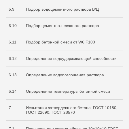
6.9
Подбор водоцементного раствора В/Ц
6.10
Подбор цементно-песчаного раствора
6.11
Подбор бетонной смеси от W6 F100
О нас
Услуги
6.12
Определение водоудерживающей способности
+7 999 996 42 12
6.13
Определение водопоглощения раствора
info@sdo-eng.ru
6.14
Определение температуры бетонной смеси
Все права защищены
Политика конфиденциальности
7
Испытания затвердевшего бетона. ГОСТ 10180,
ГОСТ 22690, ГОСТ 28570
7.1
Прочность при сжатии образцов 10×10×10 ГОСТ