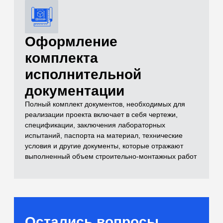
и лабораторные
испытания)
Самый полный комплекс исследований
для расчетов оснований
[02]
Бетоны и растворы
Контроль качества монолитных
конструкций и смесей
[03]
Нерудные материалы
(Щебень, песок, ПГС)
Входной контроль инертных материалов
[04]