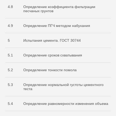
4.8
Определение коэффициента фильтрации
песчаных грунтов
4.9
Определение ПГЧ методом набухания
5
Испытания цемента. ГОСТ 30744
5.1
Определение сроков схватывания
Документы
5.2
Определение тонкости помола
Разрешительная
документация
5.3
Определение нормальной густоты цементного
теста
5.4
Определение равномерности изменения объема