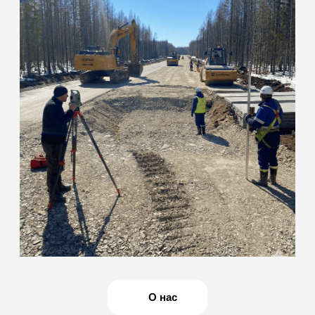
команда инженеров
с собственной
мобильной базой
Наша лаборатория специализируется на полевых и
лабораторных испытаниях грунтов, бетона, нерудных
материалов, а также на оформлении комплекта
исполнительной документации. Действуем на основании
свидетельства об аккредитации: ИЛ-РОС-00169
(действителен до 10.03.2031 г.)
ОСТАВИТЬ ЗАЯВКУ
Мобильность
и оперативность
Сами выезжаем на объект для отбора проб и
полевых измерений. Оперативно готовим образцы
и проводим испытания, что сокращает простои