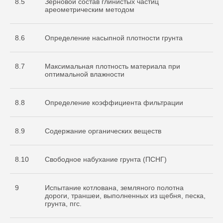
8.5
Зерновой состав глинистых частиц
ареометрическим методом
8.6
Определение насыпной плотности грунта
8.7
Максимальная плотность материала при
оптимальной влажности
8.8
Определение коэффициента фильтрации
8.9
Содержание органических веществ
8.10
Свободное набухание грунта (ПСНГ)
9
Испытание котлована, земляного полотна
дороги, траншеи, выполненных из щебня, песка,
грунта, пгс.