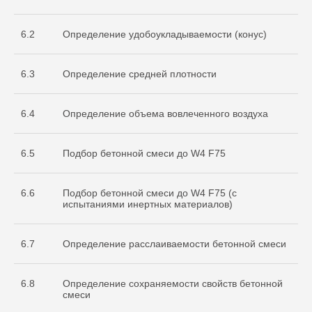
испытательной
лаборатории
Nº ИЛ-РОС-001691. Регистрационный
6.2
Определение удобоукладываемости (конус)
Nº POCC RU.32368.04HCO0
6.3
Определение средней плотности
6.4
Определение объема вовлеченного воздуха
6.5
Подбор бетонной смеси до W4 F75
6.6
Подбор бетонной смеси до W4 F75 (с
Остались вопросы
испытаниями инертных материалов)
по испытаниям?
Бесплатно проконсультируем
6.7
Определение расслаиваемости бетонной смеси
по необходимым объемам испытаний
для вашего проекта
ОСТАВИТЬ ЗАЯВКУ
6.8
Определение сохраняемости свойств бетонной
смеси