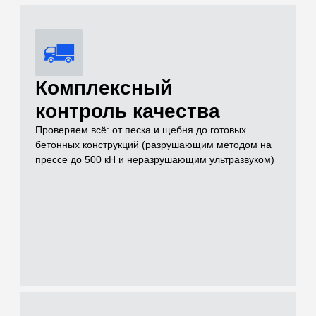
Услуги
Чем можем быть
полезны для
решения вашей
задачи на объекте
Проводим лабораторные и полевые испытания грунтов,
нерудных материалов, бетонов и растворов для целей
инженерных изысканий, проектирования и строительного
контроля
[01]
Грунты (Полевые