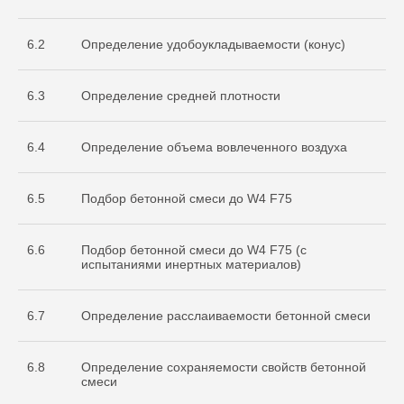
испытательной
лаборатории
Nº ИЛ-РОС-001691. Регистрационный
6.2
Определение удобоукладываемости (конус)
Nº POCC RU.32368.04HCO0
6.3
Определение средней плотности
6.4
Определение объема вовлеченного воздуха
6.5
Подбор бетонной смеси до W4 F75
6.6
Подбор бетонной смеси до W4 F75 (с
Остались вопросы
испытаниями инертных материалов)
по испытаниям?
Бесплатно проконсультируем
6.7
Определение расслаиваемости бетонной смеси
по необходимым объемам испытаний
для вашего проекта
ОСТАВИТЬ ЗАЯВКУ
6.8
Определение сохраняемости свойств бетонной
смеси