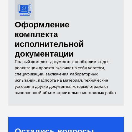
и лабораторные
испытания)
Самый полный комплекс исследований
для расчетов оснований
[02]
Бетоны и растворы
Контроль качества монолитных
конструкций и смесей
[03]
Нерудные материалы
(Щебень, песок, ПГС)
Входной контроль инертных материалов
[04]