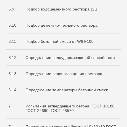
6.9
Подбор водоцементного раствора В/Ц
6.10
Подбор цементно-песчаного раствора
6.11
Подбор бетонной смеси от W6 F100
О нас
Услуги
6.12
Определение водоудерживающей способности
+7 999 996 42 12
6.13
Определение водопоглощения раствора
info@sdo-eng.ru
6.14
Определение температуры бетонной смеси
Все права защищены
Политика конфиденциальности
7
Испытания затвердевшего бетона. ГОСТ 10180,
ГОСТ 22690, ГОСТ 28570
7.1
Прочность при сжатии образцов 10×10×10 ГОСТ