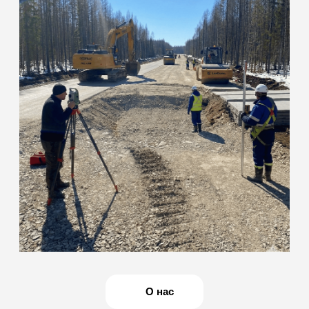
команда инженеров
с собственной
мобильной базой
Наша лаборатория специализируется на полевых и
лабораторных испытаниях грунтов, бетона, нерудных
материалов, а также на оформлении комплекта
исполнительной документации. Действуем на основании
свидетельства об аккредитации: ИЛ-РОС-00169
(действителен до 10.03.2031 г.)
ОСТАВИТЬ ЗАЯВКУ
Мобильность
и оперативность
Сами выезжаем на объект для отбора проб и
полевых измерений. Оперативно готовим образцы
и проводим испытания, что сокращает простои