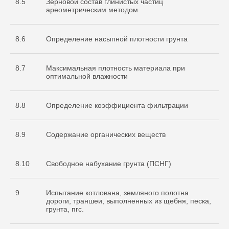
8.5
Зерновой состав глинистых частиц
ареометрическим методом
8.6
Определение насыпной плотности грунта
8.7
Максимальная плотность материала при
оптимальной влажности
8.8
Определение коэффициента фильтрации
8.9
Содержание органических веществ
8.10
Свободное набухание грунта (ПСНГ)
9
Испытание котлована, земляного полотна
дороги, траншеи, выполненных из щебня, песка,
грунта, пгс.