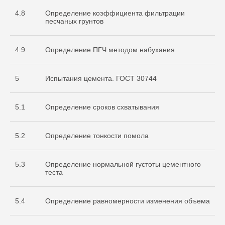
4.8
Определение коэффициента фильтрации
песчаных грунтов
4.9
Определение ПГЧ методом набухания
5
Испытания цемента. ГОСТ 30744
5.1
Определение сроков схватывания
Документы
5.2
Определение тонкости помола
Разрешительная
документация
5.3
Определение нормальной густоты цементного
теста
5.4
Определение равномерности изменения объема