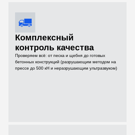
Услуги
Чем можем быть
полезны для
решения вашей
задачи на объекте
Проводим лабораторные и полевые испытания грунтов,
нерудных материалов, бетонов и растворов для целей
инженерных изысканий, проектирования и строительного
контроля
[01]
Грунты (Полевые