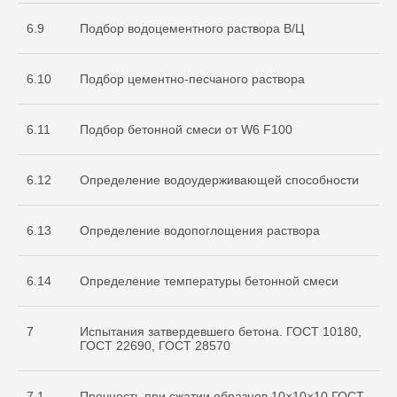
6.9
Подбор водоцементного раствора В/Ц
6.10
Подбор цементно-песчаного раствора
6.11
Подбор бетонной смеси от W6 F100
О нас
Услуги
6.12
Определение водоудерживающей способности
+7 999 996 42 12
6.13
Определение водопоглощения раствора
info@sdo-eng.ru
6.14
Определение температуры бетонной смеси
Все права защищены
Политика конфиденциальности
7
Испытания затвердевшего бетона. ГОСТ 10180,
ГОСТ 22690, ГОСТ 28570
7.1
Прочность при сжатии образцов 10×10×10 ГОСТ