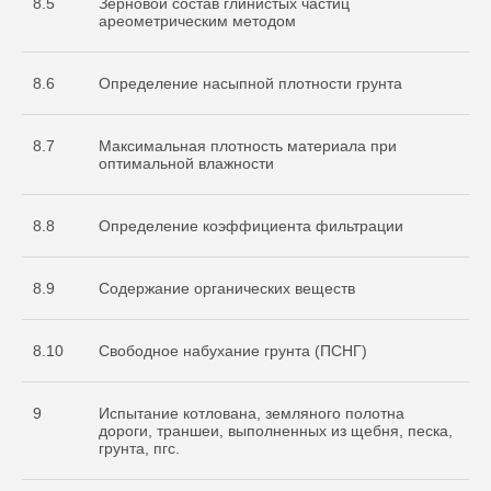
8.5
Зерновой состав глинистых частиц
ареометрическим методом
8.6
Определение насыпной плотности грунта
8.7
Максимальная плотность материала при
оптимальной влажности
8.8
Определение коэффициента фильтрации
8.9
Содержание органических веществ
8.10
Свободное набухание грунта (ПСНГ)
9
Испытание котлована, земляного полотна
дороги, траншеи, выполненных из щебня, песка,
грунта, пгс.