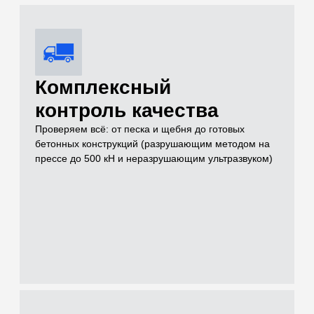
Услуги
Чем можем быть
полезны для
решения вашей
задачи на объекте
Проводим лабораторные и полевые испытания грунтов,
нерудных материалов, бетонов и растворов для целей
инженерных изысканий, проектирования и строительного
контроля
[01]
Грунты (Полевые