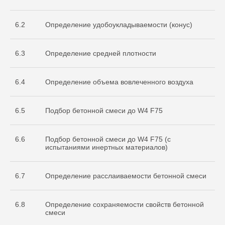
испытательной
лаборатории
Nº ИЛ-РОС-001691. Регистрационный
6.2
Определение удобоукладываемости (конус)
Nº POCC RU.32368.04HCO0
6.3
Определение средней плотности
6.4
Определение объема вовлеченного воздуха
6.5
Подбор бетонной смеси до W4 F75
6.6
Подбор бетонной смеси до W4 F75 (с
Остались вопросы
испытаниями инертных материалов)
по испытаниям?
Бесплатно проконсультируем
6.7
Определение расслаиваемости бетонной смеси
по необходимым объемам испытаний
для вашего проекта
ОСТАВИТЬ ЗАЯВКУ
6.8
Определение сохраняемости свойств бетонной
смеси