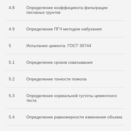
4.8
Определение коэффициента фильтрации
песчаных грунтов
4.9
Определение ПГЧ методом набухания
5
Испытания цемента. ГОСТ 30744
5.1
Определение сроков схватывания
Документы
5.2
Определение тонкости помола
Разрешительная
документация
5.3
Определение нормальной густоты цементного
теста
5.4
Определение равномерности изменения объема