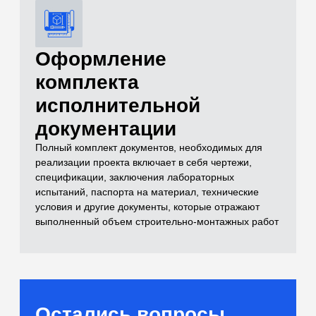
и лабораторные
испытания)
Самый полный комплекс исследований
для расчетов оснований
[02]
Бетоны и растворы
Контроль качества монолитных
конструкций и смесей
[03]
Нерудные материалы
(Щебень, песок, ПГС)
Входной контроль инертных материалов
[04]