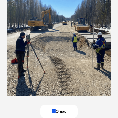
команда инженеров
с собственной
мобильной базой
Наша лаборатория специализируется на полевых и
лабораторных испытаниях грунтов, бетона, нерудных
материалов, а также на оформлении комплекта
исполнительной документации. Действуем на основании
свидетельства об аккредитации: ИЛ-РОС-00169
(действителен до 10.03.2031 г.)
ОСТАВИТЬ ЗАЯВКУ
Мобильность
и оперативность
Сами выезжаем на объект для отбора проб и
полевых измерений. Оперативно готовим образцы
и проводим испытания, что сокращает простои