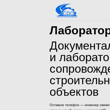
Лаборато
Документа
и лаборат
сопровожд
строитель
объектов
Оставьте телефон — инженер свяже