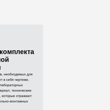
комплекта
ной
и
в, необходимых для
т в себя чертежи,
 лабораторных
ериал, технические
, которые отражают
ельно-монтажных