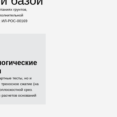
й базой
таниях грунтов,
сполнительной
и: ИЛ-РОС-00169
логические
я
ртные тесты, но и
 трехосное сжатие (на
оплоскостной срез.
я расчетов оснований