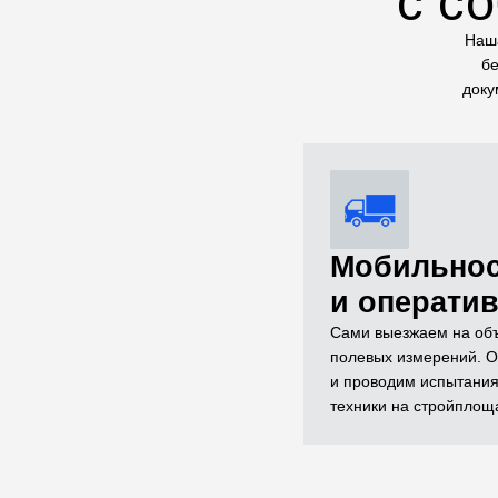
с с
Наша
бе
доку
Мобильно
и операти
Сами выезжаем на объ
полевых измерений. О
и проводим испытания
техники на стройплощ