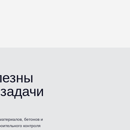
олезны
 задачи
материалов, бетонов и
роительного контроля