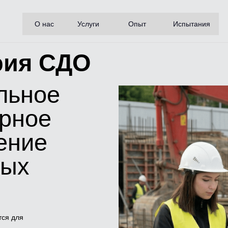
О нас
Услуги
Опыт
Испытания
рия СДО
льное
орное
ение
ных
тся для