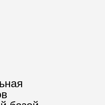
ьная
ов